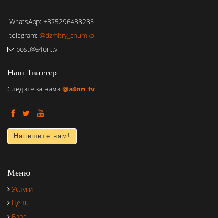
WhatsApp: +375296438286
telegram:
@dzmitry_shumko
post@a4on.tv
Наш Твиттер
Следите за нами
@a4on_tv
Напишите нам!
Меню
Услуги
Цены
Блог